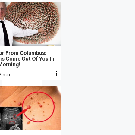
or From Columbus:
s Come Out Of You In
Morning!
3 min