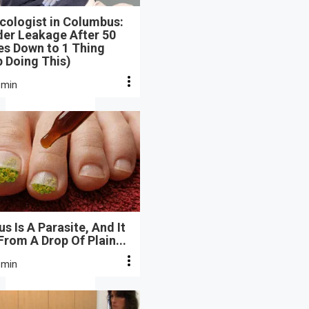
cologist in Columbus:
der Leakage After 50
s Down to 1 Thing
 Doing This)
 min
s Is A Parasite, And It
From A Drop Of Plain...
 min