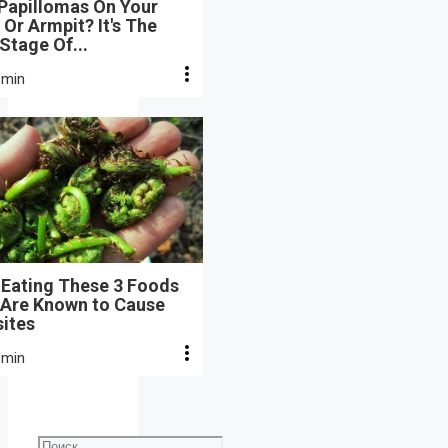
 Papillomas On Your
Or Armpit? It's The
 Stage Of...
 min
 Eating These 3 Foods
 Are Known to Cause
sites
 min
Поиск: