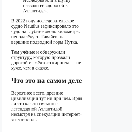
Исследователи в шутку
назвали её «дорогой к
Атлантиде».
В 2022 году исследовательское
судно Nautilus зафиксировало это
чудо на глубине около километра,
неподалёку от Гавайев, на
вершине подводной горы Нутка.
Там учёные и обнаружили
структуру, которую прозвали
дорогой из жёлтого кирпича — не
хуже, чем в сказке.
Что это на самом деле
Вероятнее всего, древние
цивилизации тут ни при чём. Вряд
ли это как-то связано с
легендарной Атлантидой,
несмотря на спекуляции интернет-
энтузиастов.