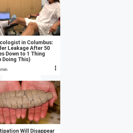
cologist in Columbus:
der Leakage After 50
s Down to 1 Thing
 Doing This)
 min
ipation Will Disappear