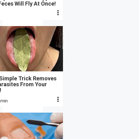
eces Will Fly At Once!
 Simple Trick Removes
arasites From Your
!
 min