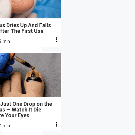
s Dries Up And Falls
fter The First Use
9 min
Just One Drop on the
s — Watch It Die
re Your Eyes
4 min