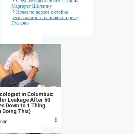
След, который не исчез: тайна
Маргарет Шиллинг
Исчез по дороге к стойке
регистрации: странная история у
Пулково
cologist in Columbus:
der Leakage After 50
s Down to 1 Thing
 Doing This)
 min