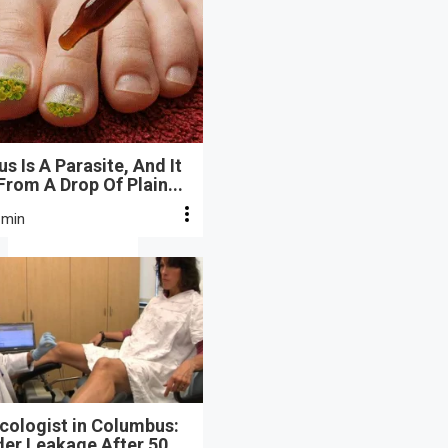
s Is A Parasite, And It
From A Drop Of Plain...
 min
cologist in Columbus:
der Leakage After 50