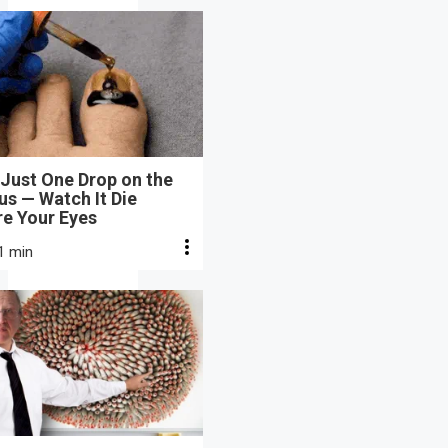
Just One Drop on the
s — Watch It Die
re Your Eyes
1 min