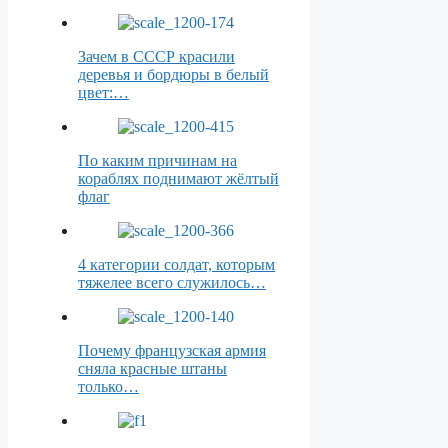
Зачем в СССР красили
деревья и бордюры в белый
цвет:…
По каким причинам на
кораблях поднимают жёлтый
флаг
4 категории солдат, которым
тяжелее всего служилось…
Почему французская армия
сняла красные штаны
только…