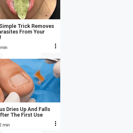
 Simple Trick Removes
arasites From Your
!
 min
s Dries Up And Falls
fter The First Use
2 min