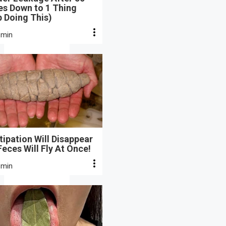
s Down to 1 Thing
 Doing This)
 min
ipation Will Disappear
eces Will Fly At Once!
 min