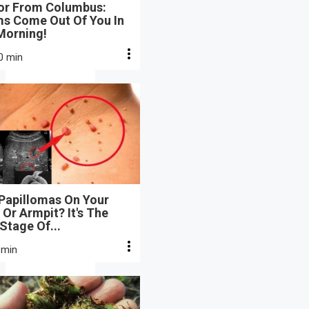
or From Columbus:
s Come Out Of You In
Morning!
0 min
 Papillomas On Your
Or Armpit? It's The
 Stage Of...
 min